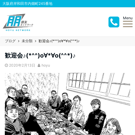
大阪府岸和田市内畑町245番地
Menu
ブログ
未分類
歓迎会♪(*^^)o∀*∀o(^^*)♪
歓迎会♪(*^^)o∀*∀o(^^*)♪
2020年2月13日
hoyu