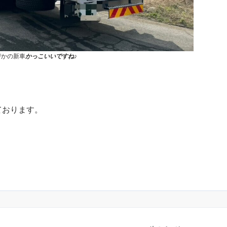
ぴかの新車
かっこいいですね
♪
ております。