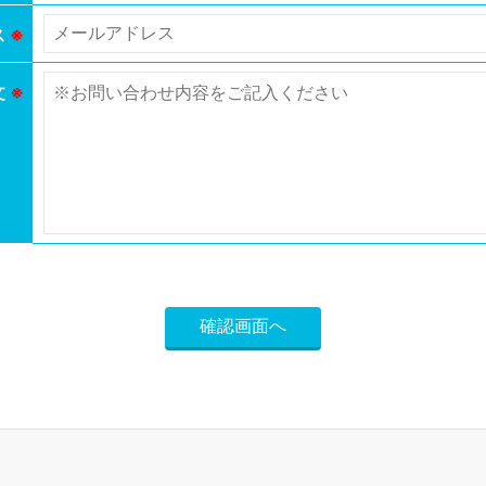
ス
※
文
※