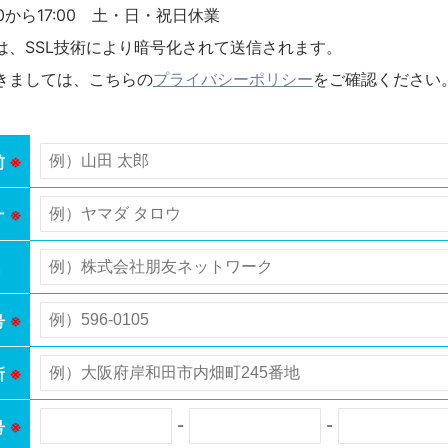
8:00から17:00 土・日・祝日休業
は、SSL技術により暗号化されて送信されます。
きましては、こちらの
プライバシーポリシー
をご確認ください
前
※
ナ
※
名
号
※
所
※
-
-
号
※