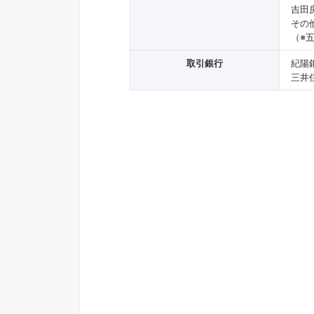
吉田
その
（※
取引銀行
紀陽
三井