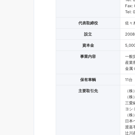
Fax:
Tel:
代表取締役
佐々
設立
200
資本金
5,00
事業内容
一般
産業廃
金属
保有車輌
11台
主要取引先
（株
（株
三愛
ヨシ
（株
日本
渡嘉
辻川