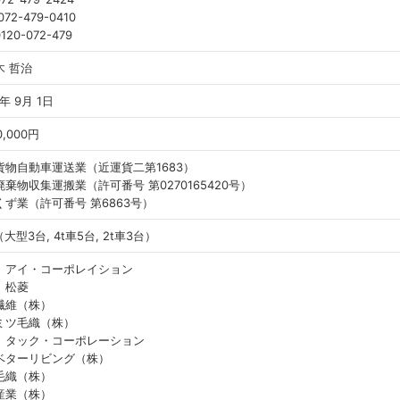
 072-479-0410
 0120-072-479
木 哲治
8年 9月 1日
0,000円
貨物自動車運送業（近運貨二第1683）
棄物収集運搬業（許可番号 第0270165420号）
くず業（許可番号 第6863号）
（大型3台, 4t車5台, 2t車3台）
）アイ・コーポレイション
）松菱
繊維（株）
ミツ毛織（株）
）タック・コーポレーション
ベターリビング（株）
毛織（株）
産業（株）