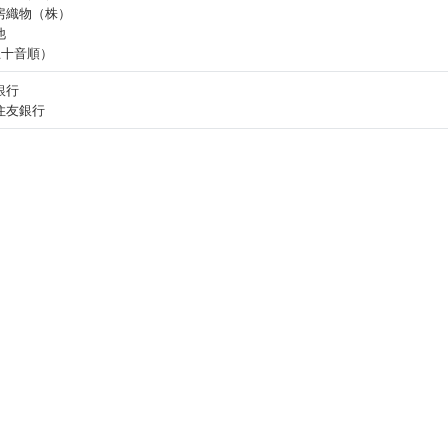
房織物（株）
他
五十音順）
銀行
住友銀行